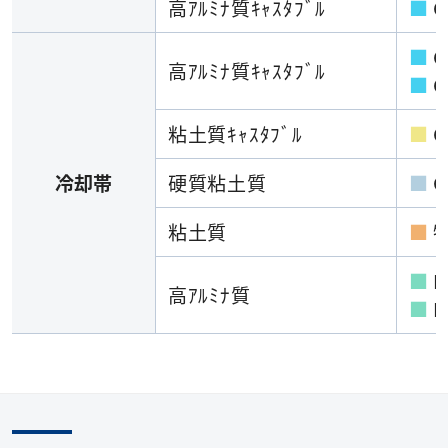
高ｱﾙﾐﾅ質ｷｬｽﾀﾌﾞﾙ
■
C
■
C
高ｱﾙﾐﾅ質ｷｬｽﾀﾌﾞﾙ
■
C
粘土質ｷｬｽﾀﾌﾞﾙ
■
C
冷却帯
硬質粘土質
■
G
粘土質
■
■
M
高ｱﾙﾐﾅ質
■
M