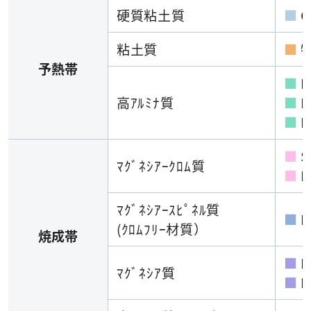
硬質粘土質
■
G
粘土質
■
予熱帯
■
M
高ｱﾙﾐﾅ質
■
M
■
M
■
S
ﾏｸﾞﾈｼｱｰｸﾛﾑ質
■
D
ﾏｸﾞﾈｼｱｰｽﾋﾟﾈﾙ質
■
E
(ｸﾛﾑﾌﾘｰ材質）
焼成帯
■
D
ﾏｸﾞﾈｼｱ質
■
D