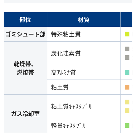
部位
材質
ゴミシュート部
特殊粘土質
■
N
■
S
炭化珪素質
■
S
乾燥帯、
燃焼帯
高ｱﾙﾐﾅ質
■
M
粘土質
■
■
C
粘土質ｷｬｽﾀﾌﾞﾙ
■
C
ガス冷却室
軽量ｷｬｽﾀﾌﾞﾙ
■
L