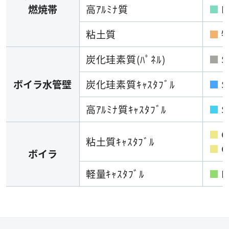
燃焼帯
高ｱﾙﾐﾅ質
■
M
粘土質
■
炭化珪素質(ﾊﾟﾈﾙ)
■
S
ボイラ水管壁
炭化珪素質ｷｬｽﾀﾌﾞﾙ
■
S
高ｱﾙﾐﾅ質ｷｬｽﾀﾌﾞﾙ
■
S
■
C
粘土質ｷｬｽﾀﾌﾞﾙ
■
C
ボイラ
軽量ｷｬｽﾀﾌﾞﾙ
■
L