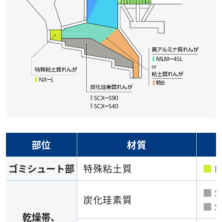
部位
材質
ゴミシュート部
特殊粘土質
■
N
■
S
炭化珪素質
■
S
乾燥帯、