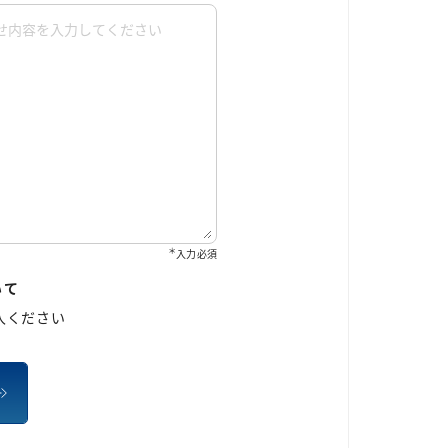
＊
入力必須
いて
入ください