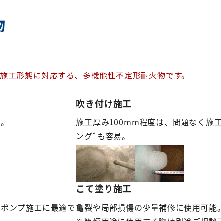
物
の施工形態に対応する、多機能性不定形耐火物です。
吹き付け施工
能。
施工厚み100mm程度は、問題なく施
ングﾞも容易。
こて塗り施工
、ポンプ施工に最適で
亀裂や局部損傷の少量補修に使用可能